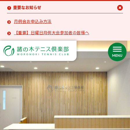
重要なお知らせ


月例会お申込み方法

【重要】日曜日月例大会参加者の皆様へ

MENU