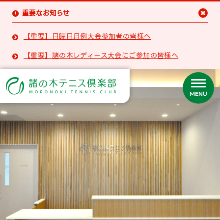
重要なお知らせ


【重要】日曜日月例大会参加者の皆様へ

【重要】諸の木レディース大会にご参加の皆様へ

MENU