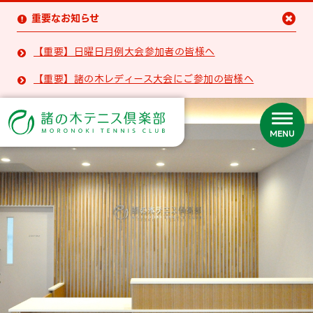
重要なお知らせ


【重要】日曜日月例大会参加者の皆様へ

【重要】諸の木レディース大会にご参加の皆様へ

MENU