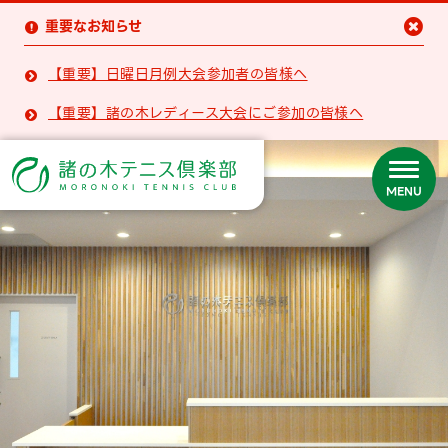
重要なお知らせ


【重要】日曜日月例大会参加者の皆様へ

【重要】諸の木レディース大会にご参加の皆様へ

MENU