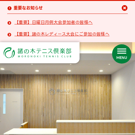
重要なお知らせ


【重要】日曜日月例大会参加者の皆様へ

【重要】諸の木レディース大会にご参加の皆様へ

MENU