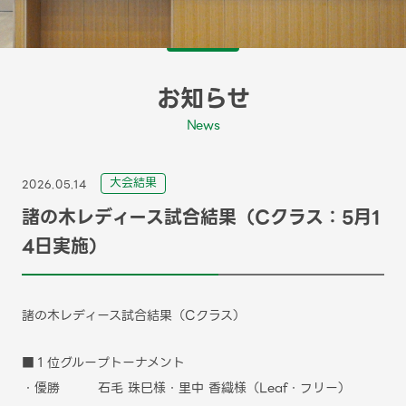
お知らせ
News
⼤会結果
2026.05.14
諸の木レディース試合結果（Cクラス：5月1
4日実施）
諸の木レディース試合結果（Cクラス）
■１位グループトーナメント
・優勝 石毛 珠巳様・里中 香織様（Leaf・フリー）