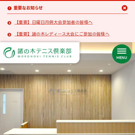
重要なお知らせ


【重要】日曜日月例大会参加者の皆様へ

【重要】諸の木レディース大会にご参加の皆様へ

MENU