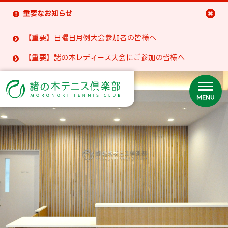
重要なお知らせ


【重要】日曜日月例大会参加者の皆様へ

【重要】諸の木レディース大会にご参加の皆様へ

MENU