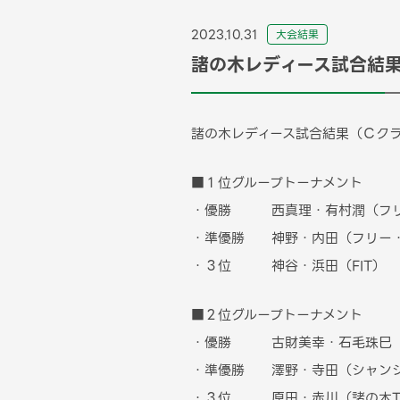
2023.10.31
⼤会結果
諸の木レディース試合結果
諸の木レディース試合結果（Ｃク
■１位グループトーナメント
・優勝 西真理・有村潤（フ
・準優勝 神野・内田（フリー・
・３位 神谷・浜田（FIT）
■２位グループトーナメント
・優勝 古財美幸・石毛珠巳（T
・準優勝 澤野・寺田（シャンシ
・３位 原田・赤川（諸の木T