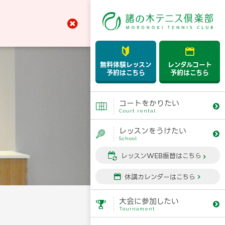



無料体験レッスン
レンタルコート
予約はこちら
予約はこちら
コートをかりたい


Court rental
レッスンをうけたい


School
レッスンWEB振替はこちら


休講カレンダーはこちら


大会に参加したい


Tournament