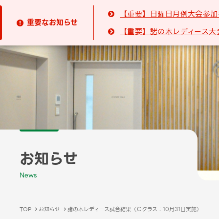
【重要】日曜日月例大会参加

重要なお知らせ

【重要】諸の木レディース大

お知らせ
News
TOP
お知らせ
諸の木レディース試合結果（Ｃクラス：10月31日実施）