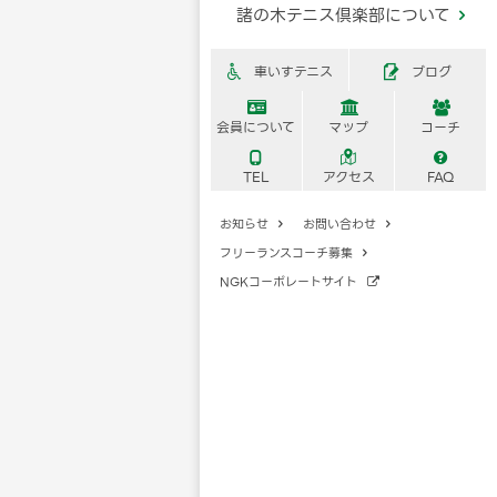
諸の木テニス倶楽部について

車いすテニス
ブログ





会員について
マップ
コーチ



TEL
アクセス
FAQ
お知らせ
お問い合わせ


フリーランスコーチ募集

NGKコーポレートサイト
