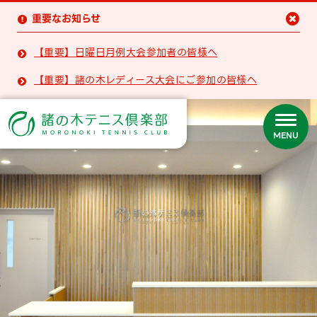
重要なお知らせ


【重要】日曜日月例大会参加者の皆様へ

【重要】諸の木レディース大会にご参加の皆様へ

MENU