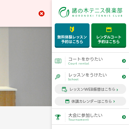



無料体験レッスン
レンタルコート
予約はこちら
予約はこちら
コートをかりたい


Court rental
レッスンをうけたい


School
レッスンWEB振替はこちら


休講カレンダーはこちら


大会に参加したい


Tournament