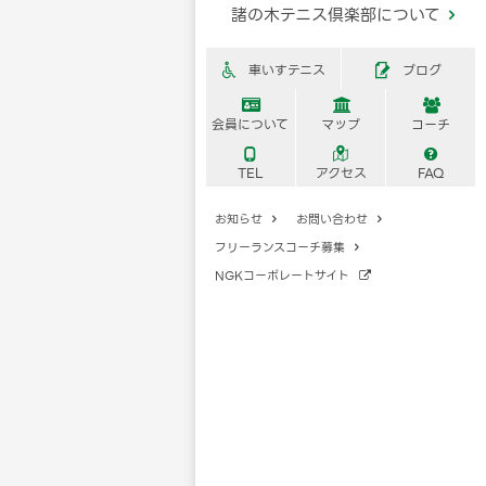
諸の木テニス倶楽部について

車いすテニス
ブログ





会員について
マップ
コーチ



TEL
アクセス
FAQ
お知らせ
お問い合わせ


フリーランスコーチ募集

NGKコーポレートサイト
