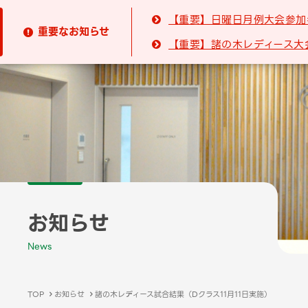
【重要】日曜日月例大会参加

重要なお知らせ

【重要】諸の木レディース大

お知らせ
News
TOP
お知らせ
諸の木レディース試合結果（Dクラス11月11日実施）