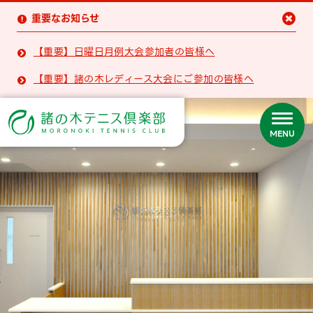
重要なお知らせ


【重要】日曜日月例大会参加者の皆様へ

【重要】諸の木レディース大会にご参加の皆様へ

MENU