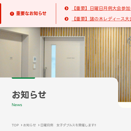
【重要】日曜日月例大会参加

重要なお知らせ

【重要】諸の木レディース大

お知らせ
News
TOP
お知らせ
日曜月例 女子ダブルスを開催します‼