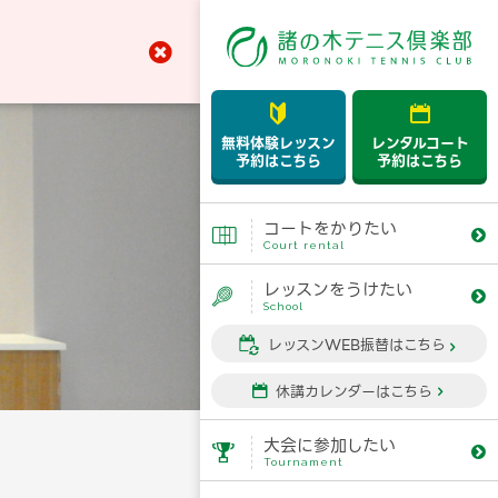



無料体験レッスン
レンタルコート
予約はこちら
予約はこちら
コートをかりたい


Court rental
レッスンをうけたい


School
レッスンWEB振替はこちら


休講カレンダーはこちら


大会に参加したい


Tournament