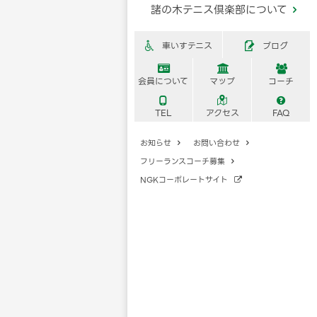
諸の木テニス倶楽部について

車いすテニス
ブログ





会員について
マップ
コーチ



TEL
アクセス
FAQ
お知らせ
お問い合わせ


フリーランスコーチ募集

NGKコーポレートサイト
