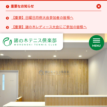
重要なお知らせ


【重要】日曜日月例大会参加者の皆様へ

【重要】諸の木レディース大会にご参加の皆様へ

MENU