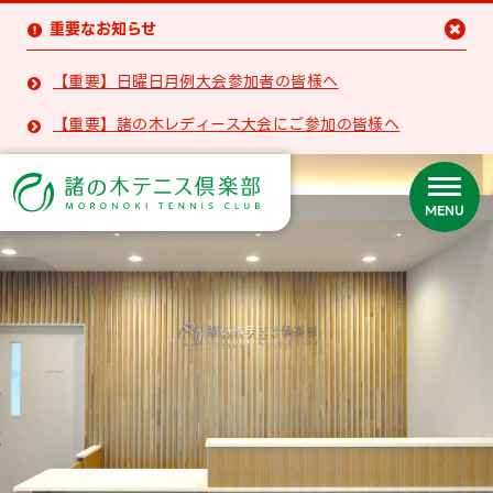
重要なお知らせ


【重要】日曜日月例大会参加者の皆様へ

【重要】諸の木レディース大会にご参加の皆様へ

MENU