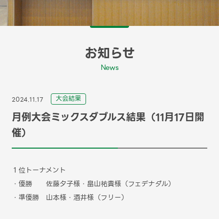
お知らせ
News
⼤会結果
2024.11.17
月例大会ミックスダブルス結果（11月17日開
催）
１位トーナメント
・優勝 佐藤夕子様・畠山祐貴様（フェデナダル）
・準優勝 山本様・酒井様（フリー）