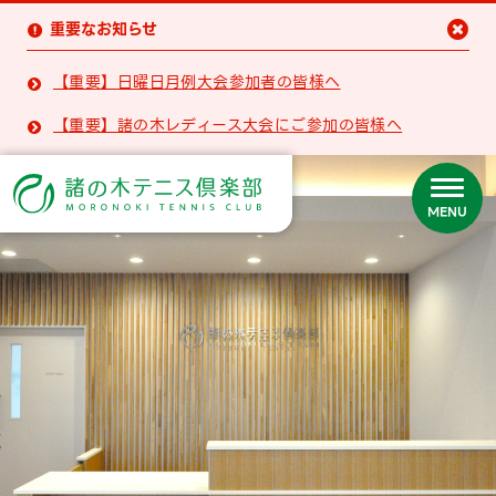
重要なお知らせ


【重要】日曜日月例大会参加者の皆様へ

【重要】諸の木レディース大会にご参加の皆様へ

MENU