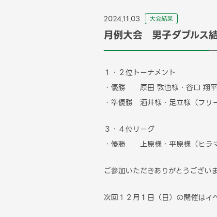
2024.11.03
⼤会結果
月例大会 男子ダブルス結
１・２位トーナメント
・優勝 原田 敦也様・谷口 翔
・準優勝 酒井様・足立様（フリ
３・４位リーグ
・優勝 上原様・平原様（ヒラ
ご参加いただきありがとうござい
次回１２月１日（日）の開催はイ