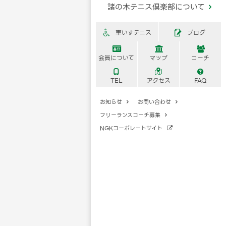
諸の木テニス倶楽部について

車いすテニス
ブログ





会員について
マップ
コーチ



TEL
アクセス
FAQ
お知らせ
お問い合わせ


フリーランスコーチ募集

NGKコーポレートサイト
