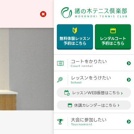



無料体験レッスン
レンタルコート
予約はこちら
予約はこちら
コートをかりたい


Court rental
レッスンをうけたい


School
レッスンWEB振替はこちら


休講カレンダーはこちら


大会に参加したい


Tournament