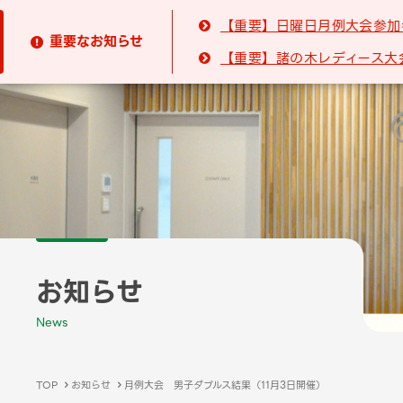
【重要】日曜日月例大会参加

重要なお知らせ

【重要】諸の木レディース大

お知らせ
News
TOP
お知らせ
月例大会 男子ダブルス結果（11月3日開催）