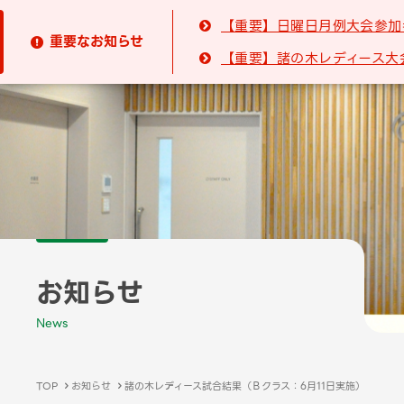
【重要】日曜日月例大会参加

重要なお知らせ

【重要】諸の木レディース大

お知らせ
News
TOP
お知らせ
諸の木レディース試合結果（Ｂクラス：6月11日実施）