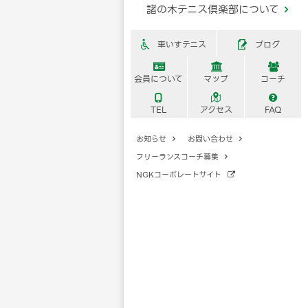
諸の木テニス倶楽部について

車いすテニス
ブログ





会員について
マップ
コーチ



TEL
アクセス
FAQ
お知らせ
お問い合わせ


フリーランスコーチ募集

NGKコーポレートサイト
