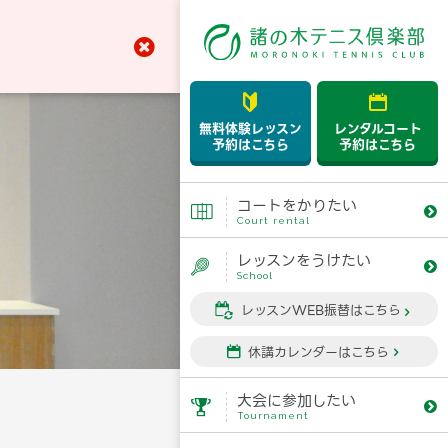



無料体験レッスン
レンタルコート
予約はこちら
予約はこちら
コートをかりたい


Court rental
レッスンをうけたい


School
レッスンWEB振替はこちら


休講カレンダーはこちら


大会に参加したい


Tournament